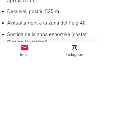
aproximada)
Desnivell positiu 525 m
Avituallament a la zona del Puig Alt
Sortida de la zona esportiva (costat
Piscina Municipal)
Email
Instagram
consulta aquí el track de la MARXA
Caldrà portar got reutilitzable, bidó o
soft flask - NO HI HAURÀ GOTS
+PROGRAMA
INSCRIPCIONS ONLINE
fins 10 novembre (22h) o arribar al límit
establert
www.atletismeroses.cat