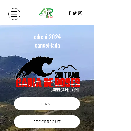
edició 2024
cancel·lada
+TRAIL
RECORREGUT