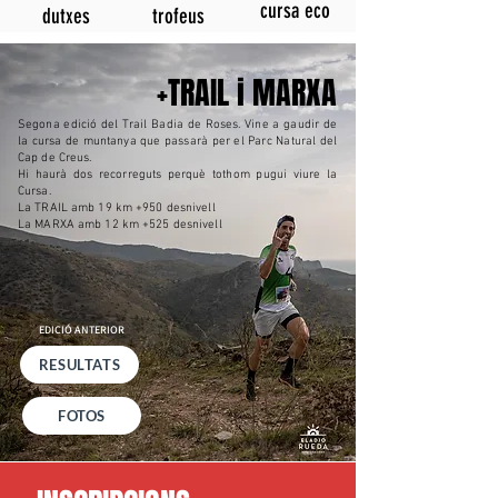
cursa eco
dutxes
trofeus
+TRAIL i MARXA
Segona edició del Trail Badia de Roses. Vine a gaudir de
la cursa de muntanya que passarà per el Parc Natural del
Cap de Creus.
Hi haurà dos recorreguts perquè tothom pugui viure la
Cursa.
La TRAIL amb 19 km +950 desnivell
La MARXA amb 12 km +525 desnivell
EDICIÓ ANTERIOR
RESULTATS
FOTOS