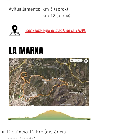
Avituallaments:
km 5 (aprox)
km 12 (aprox)
16 KM +350m
consulta aquí el track de la TRAIL
LA MARXA
Distància 12 km (distància