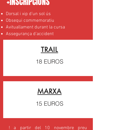
+INSCRIPCIONS
Dorsal i xip d’un sol ús
Obsequi commemoratiu
Avituallament durant la cursa
Assegurança d’accident
TRAIL
18 EUROS
MARXA
15 EUROS
! a partir del 10 novembre preu