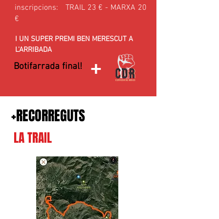
inscripcions: TRAIL 23 € - MARXA 20
€
I UN SUPER PREMI BEN MERESCUT A
L'ARRIBADA
+
Botifarrada final!
+RECORREGUTS
LA TRAIL