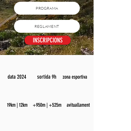
PROGRAMA
REGLAMENT
INSCRIPCIONS
data 2024
sortida 9h
zona esportiva
19km | 12km
+950m | +525m
avituallament