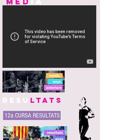
med
ia
resu
ltats
12a CURSA RESULTATS