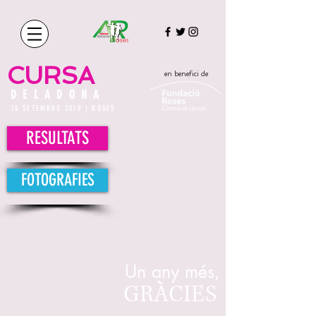
CURSA
en benefici de
DELADONA
15 SETEMBRE 2019 | ROSES
RESULTATS
FOTOGRAFIES
Un any més,
GRÀCIES