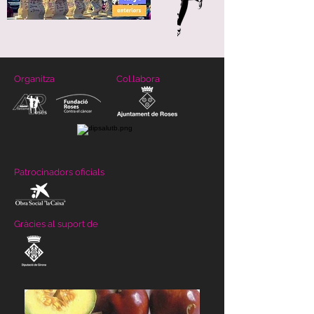
Organitza
Col.labora
Patrocinadors oficials
Gràcies al suport de